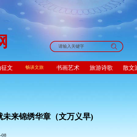
网
搜索
动征文
书画艺术
旅游诗歌
散文
畅谈文旅
就未来锦绣华章（文万义早)
-08
|
|