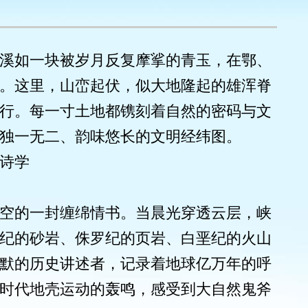
溪如一块被岁月反复摩挲的青玉，在鄂、
。这里，山峦起伏，似大地隆起的雄浑脊
行。每一寸土地都镌刻着自然的密码与文
独一无二、韵味悠长的文明经纬图。
诗学
空的一封缠绵情书。当晨光穿透云层，峡
纪的砂岩、侏罗纪的页岩、白垩纪的火山
默的历史讲述者，记录着地球亿万年的呼
时代地壳运动的轰鸣，感受到大自然鬼斧