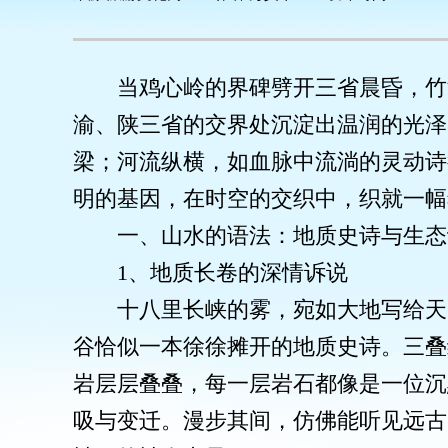
当鸡心岭的界碑劈开三省晨昏，竹
渝、陕三省的交界处沉淀出温润的光泽
梁；河流纵横，如血脉中流淌的灵动诗
明的基因，在时空的交织中，织就一幅
一、山水的语法：地质史诗与生态
1、地质长卷的深情诉说
十八里长峡的雾，宛如大地写给天
谷恰似一本徐徐摊开的地质史诗。三叠
岩层层叠叠，每一层岩石都像是一位沉
吸与变迁。漫步其间，仿佛能听见远古