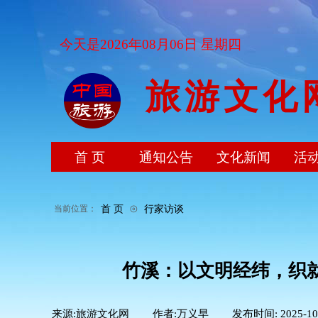
今天是2026年08月06日 星期四
旅游文化
首 页
通知公告
文化新闻
活
⊙
首 页
行家访谈
当前位置：
竹溪：以文明经纬，织
来源:
旅游文化网
|
作者:
万义早
|
发布时间:
2025-10