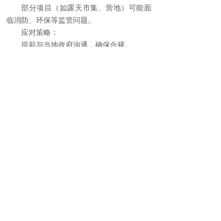
部分项目（如露天市集、营地）可能面
临消防、环保等监管问题。
应对策略：
提前与当地政府沟通，确保合规。
购买商业保险，降低突发风险。
四、新观点：快资产投资的未来趋势
1. “文旅+科技”加速变现
AR/VR轻体验（如元宇宙打卡点）可降
低实体投入，提高互动性。