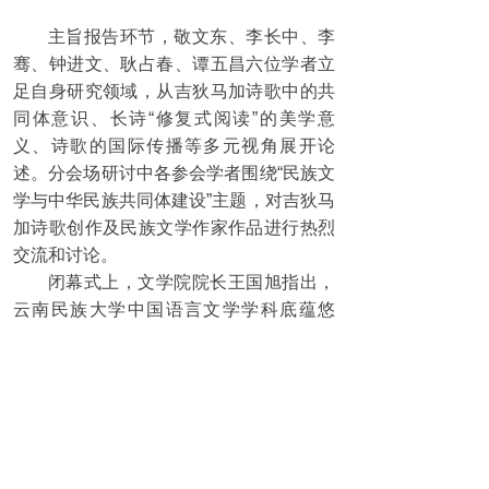
主旨报告环节，敬文东、李长中、李
骞、钟进文、耿占春、谭五昌六位学者立
足自身研究领域，从吉狄马加诗歌中的共
同体意识、长诗“修复式阅读”的美学意
义、诗歌的国际传播等多元视角展开论
述。分会场研讨中各参会学者围绕“民族文
学与中华民族共同体建设”主题，对吉狄马
加诗歌创作及民族文学作家作品进行热烈
交流和讨论。
闭幕式上，文学院院长王国旭指出，
云南民族大学中国语言文学学科底蕴悠
久、根基深厚，肩负着服务民族工作、整
理民族文化、繁荣民族事业的重要使命。
他倡议以本次研讨会为契机，汇聚学界智
慧，为繁荣多民族文学创作与理论建设注
入新的动能。