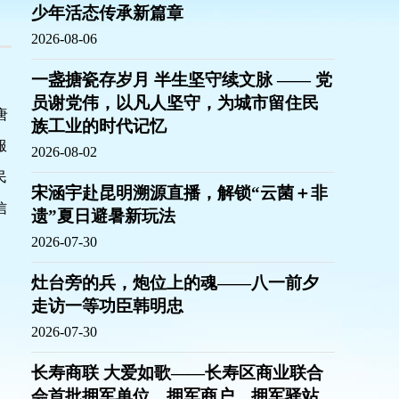
少年活态传承新篇章
2026-08-06
一盏搪瓷存岁月 半生坚守续文脉 —— 党
员谢党伟，以凡人坚守，为城市留住民
唐
族工业的时代记忆
服
2026-08-02
民
宋涵宇赴昆明溯源直播，解锁“云菌＋非
信
遗”夏日避暑新玩法
2026-07-30
灶台旁的兵，炮位上的魂——八一前夕
走访一等功臣韩明忠
2026-07-30
长寿商联 大爱如歌——长寿区商业联合
会首批拥军单位、拥军商户、拥军驿站