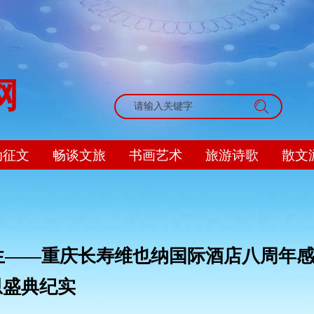
网
搜索
动征文
畅谈文旅
书画艺术
旅游诗歌
散文
生——重庆长寿维也纳国际酒店八周年
恩盛典纪实