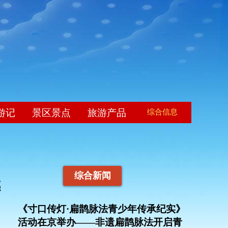
游记
景区景点
旅游产品
综合信息
综合新闻
感
《寸口传灯·扁鹊脉法青少年传承纪实》
活动在京举办——非遗扁鹊脉法开启青