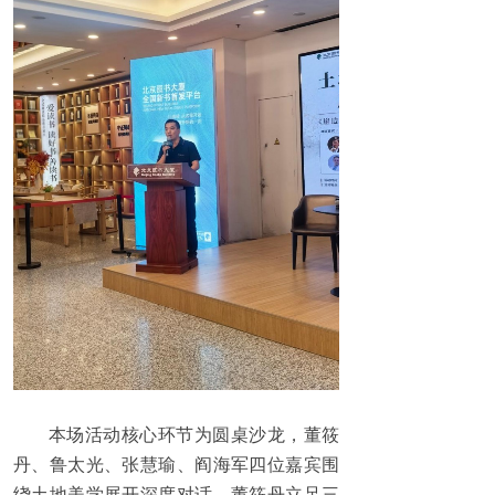
本场活动核心环节为圆桌沙龙，董筱
丹、鲁太光、张慧瑜、阎海军四位嘉宾围
绕土地美学展开深度对话。董筱丹立足三