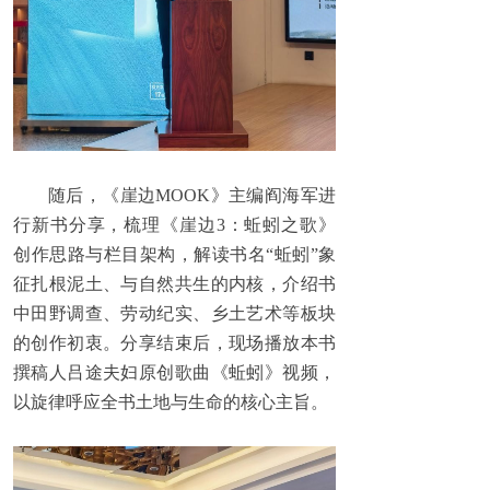
随后，《崖边MOOK》主编阎海军进
行新书分享，梳理《崖边3：蚯蚓之歌》
创作思路与栏目架构，解读书名“蚯蚓”象
征扎根泥土、与自然共生的内核，介绍书
中田野调查、劳动纪实、乡土艺术等板块
的创作初衷。分享结束后，现场播放本书
撰稿人吕途夫妇原创歌曲《蚯蚓》视频，
以旋律呼应全书土地与生命的核心主旨。