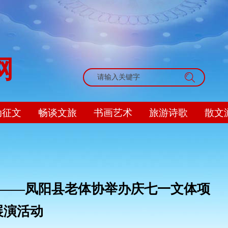
网
搜索
动征文
畅谈文旅
书画艺术
旅游诗歌
散文
诞——凤阳县老体协举办庆七一文体项
展演活动