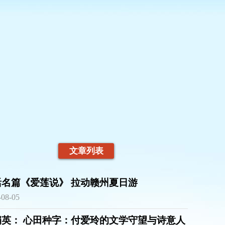
文章列表
活名篇《爱莲说》 拉动赣州夏日游
-08-05
娟英： 心田种字：付爱玲的文学守望与诗意人