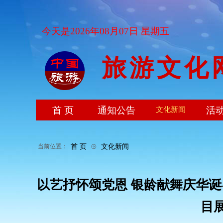
今天是2026年08月07日 星期五
旅游文化
首 页
通知公告
活
文化新闻
⊙
首 页
文化新闻
当前位置：
以艺抒怀颂党恩 银龄献舞庆华
目