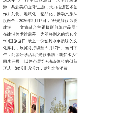
2026年“5・19 中国旅游日”“乐享品质旅
游，共赴美好山河”主题，大力推进艺术创
作系列化、地域化、精品化，推动文旅深
度融合，2026年5 月17日，“裁光剪影 纸爱
建湖——文旅融合主题摄影剪纸作品展”
在建湖美术馆启幕，为即将到来的第16个
“中国旅游日”献上一份独具水乡韵味的文
化厚礼，展览将持续至 6 月17日。当日下
午，配套研学活动“光影纸韵・戏梦水乡”
同步开展，以静态展览+动态体验的创新
形式，激活非遗活力，赋能文旅消费。