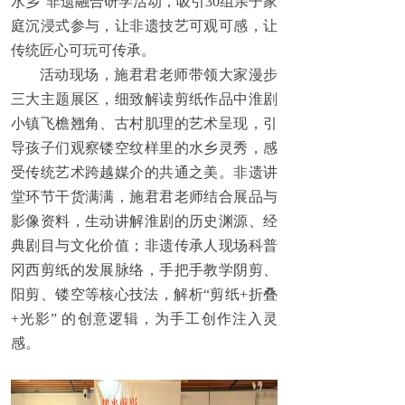
水乡”非遗融合研学活动，吸引30组亲子家
庭沉浸式参与，让非遗技艺可观可感，让
传统匠心可玩可传承。
活动现场，施君君老师带领大家漫步
三大主题展区，细致解读剪纸作品中淮剧
小镇飞檐翘角、古村肌理的艺术呈现，引
导孩子们观察镂空纹样里的水乡灵秀，感
受传统艺术跨越媒介的共通之美。非遗讲
堂环节干货满满，施君君老师结合展品与
影像资料，生动讲解淮剧的历史渊源、经
典剧目与文化价值；非遗传承人现场科普
冈西剪纸的发展脉络，手把手教学阴剪、
阳剪、镂空等核心技法，解析“剪纸+折叠
+光影” 的创意逻辑，为手工创作注入灵
感。