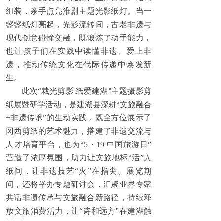
组装，亲手点亮淮剧主题光影纸灯。当一
盏盏纸灯亮起，光影流转间，古老非遗与
现代创意碰撞交融，既锻炼了动手能力，
也让孩子们在实践中读懂非遗、爱上非
遗，推动传统文化在代际传递中焕发新
生。
此次“裁光剪影 纸爱建湖”主题摄影剪
纸展暨研学活动，是建湖县深耕“文旅融合
+非遗传承”的生动实践，既全方位展示了
冈西剪纸的艺术魅力，搭建了非遗交流与
人才培育平台，也为“5・19 中国旅游日”
营造了浓厚氛围，助力让文旅地标“活”入
纸间，让非遗技艺“火”在指尖。展览期
间，还将举办专题研讨会，汇聚业界专家
共话非遗传承与文旅融合新路径，持续释
放文旅消费活力，让“诗和远方”在建湖触