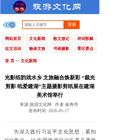
搜索
网站首页
文化新闻
散文游记
诗词歌赋
征文活动
畅谈文旅
书画摄影
景区景点
首 页
文化新闻
>>
光影纸韵戏水乡 文旅融合焕新彩 “裁光
剪影 纸爱建湖”主题摄影剪纸展在建湖
美术馆举行
来源:
旅游文化网
作者:
崔寿伟
发布时间:
2026-05-17
为深入践行习近平文化思想，紧扣