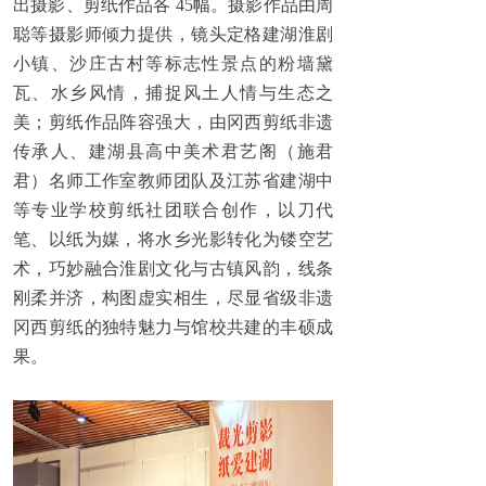
出摄影、剪纸作品各 45幅。摄影作品由周
聪等摄影师倾力提供，镜头定格建湖淮剧
小镇、沙庄古村等标志性景点的粉墙黛
瓦、水乡风情，捕捉风土人情与生态之
美；剪纸作品阵容强大，由冈西剪纸非遗
传承人、建湖县高中美术君艺阁（施君
君）名师工作室教师团队及江苏省建湖中
等专业学校剪纸社团联合创作，以刀代
笔、以纸为媒，将水乡光影转化为镂空艺
术，巧妙融合淮剧文化与古镇风韵，线条
刚柔并济，构图虚实相生，尽显省级非遗
冈西剪纸的独特魅力与馆校共建的丰硕成
果。