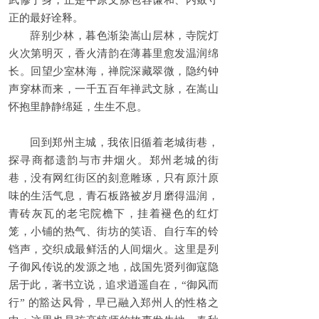
武修于身，正是中原文脉包容谦和、内敛守
正的最好诠释。
辞别少林，暮色渐染嵩山层林，寺院灯
火次第明灭，香火清韵在薄暮里愈发温润绵
长。回望少室林海，禅院深藏翠微，隐约钟
声穿林而来，一千五百年禅武文脉，在嵩山
怀抱里静静绵延，生生不息。
回到郑州主城，我依旧循着老城街巷，
探寻商都遗韵与市井烟火。郑州老城的街
巷，没有网红街区的刻意雕琢，只有原汁原
味的生活气息，青石板路被岁月磨得温润，
青砖灰瓦的老宅院檐下，挂着褪色的红灯
笼，小铺的热气、街坊的笑语、自行车的铃
铛声，交织成最鲜活的人间烟火。这里是列
子御风传说的发源之地，战国先贤列御寇隐
居于此，著书立说，追求逍遥自在，“御风而
行” 的豁达风骨，早已融入郑州人的性格之