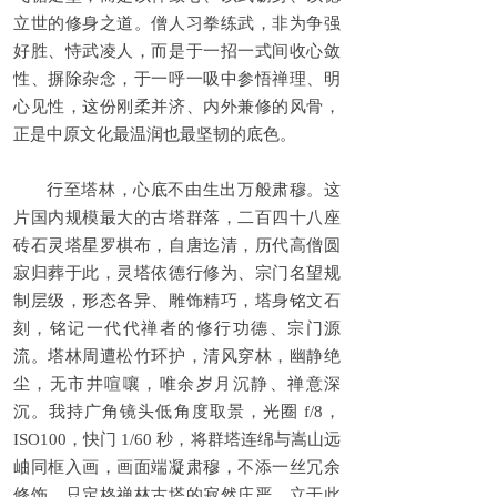
立世的修身之道。僧人习拳练武，非为争强
好胜、恃武凌人，而是于一招一式间收心敛
性、摒除杂念，于一呼一吸中参悟禅理、明
心见性，这份刚柔并济、内外兼修的风骨，
正是中原文化最温润也最坚韧的底色。
行至塔林，心底不由生出万般肃穆。这
片国内规模最大的古塔群落，二百四十八座
砖石灵塔星罗棋布，自唐迄清，历代高僧圆
寂归葬于此，灵塔依德行修为、宗门名望规
制层级，形态各异、雕饰精巧，塔身铭文石
刻，铭记一代代禅者的修行功德、宗门源
流。塔林周遭松竹环护，清风穿林，幽静绝
尘，无市井喧嚷，唯余岁月沉静、禅意深
沉。我持广角镜头低角度取景，光圈 f/8，
ISO100，快门 1/60 秒，将群塔连绵与嵩山远
岫同框入画，画面端凝肃穆，不添一丝冗余
修饰，只定格禅林古塔的寂然庄严。立于此