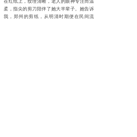
在红纸上，纹理清晰，老人的眼神专注而温
柔，指尖的剪刀陪伴了她大半辈子。她告诉
我，郑州的剪纸，从明清时期便在民间流
传，逢年过节、婚丧嫁娶，都要剪上几幅，
图的是吉祥，守的是念想。如今年轻人学的
少了，可只要她还能动，就会一直剪下去。
看着老人专注的模样，我心中满是动容，民
俗的生命力，从来不在展厅里，而在这些普
通人的坚守里，在烟火人间的日常里。
此行采风，我特意走进河南博物院，在
文物星河之中，触摸中原文明的根脉。作为
民俗摄影师，我始终认为，文物不是冰冷的
陈列品，而是文明的信使，是时光的容器。
展厅昏暗而安静，禁止闪光灯，我便架起三
脚架，以慢门定格文物的灵魂。面对商代杜
岭方鼎，这件郑州商都文明的标志性重器，
我将光圈调至 f/5.6，ISO800，快门 1/4 秒，