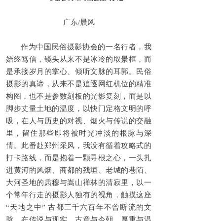
广东/晨风
作为中国民俗摄影协会的一名行者，我
始终笃信，镜头从来不是冰冷的取景框，而
是承接岁月的掌心、倾听文脉的耳郭。民俗
摄影的真谛，从来不是追逐网红机位的精准
构图，也不是参数刻板的光影复刻，而是以
脚步丈量土地的温度，以快门定格文明的呼
吸，在人与历史的对视、烟火与传说的交融
里，留住那些即将被时光冲淡的根脉与深
情。此番赴郑州采风，我没有循着攻略式的
打卡路线，而是抱着一颗寻根之心，一头扎
进黄河的风烟、商都的残垣、老城的巷陌、
大河圣地的肃穆与嵩山禅林的清寂里，以一
个常年行走的摄影人独有的视角，触摸这座
“天地之中” 古都三千六百年不曾断流的文
脉，在传说与现实、古意与今朝、厚重与温