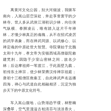
离黄河文化公园，别大河烟波，我驱车
南向，入嵩山层峦深处，奔赴享誉寰宇的少
林寺。世人多从武侠江湖初识少林，向往侠
气纵横、拳脚凌云，唯有踏入这片千年禅
林，才懂少林真正的魂魄，从不在招式凌厉
的武学表象，而在禅武同源、以武修心、以
禅定魂的中原处世大智慧。寺院肇始于北魏
太和十九年，孝文帝为安顿西域高僧跋陀敕
建梵刹，因隐于少室山密林之间，故名少
林；后达摩祖师一苇渡江，于此面壁九载，
初传东土禅宗，使少林荣膺汉传禅宗祖庭；
唐初十三棍僧匡救秦王，自此禅武声名远播
四海，禅心与武道自此相融相济，沉淀为独
步天下的中原文化符号。
车入嵩山腹地，山势渐趋平缓，林壑幽
深叠翠，空气里漫溢古柏清芬与淡淡香火，