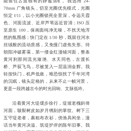
能留住古渡独有的静谧清旷。我选用 24-
70mm 广角镜头，切至光圈优先模式，光圈
恒定 f/11，以小光圈锁死全景深，令远天霞
色、河面流波、近岸芦苇远近皆清；ISO 压
至原生 100，保画面纯净无噪，不扰天地浑
然的氛围感；快门定在 1/30 秒，既留住河水
丝绒般的流动质感，又免慢门虚焦失形。待
朝阳冲破雾霭，第一缕金红漫铺河面，整条
黄河刹那间流光潋滟、水天同色，古渡长
桥、芦荻飞鸟，尽被笼入一层温润金辉。我
轻按快门，机声低敛，唯恐惊扰了千年河湾
的沉眠，镜头定格的，从来不止一帧河景，
更是一段跨越古今的时光回响、文脉低吟。
沿着黄河大堤缓步徐行，堤坡老槐斜倚
河面，皲裂树皮如岁月镌刻的掌纹。树下三
五守堤老者，裹粗布衣衫，傍渔具闲坐，漫
话当年黄河决溢、筑堤护岸的陈年旧事。我