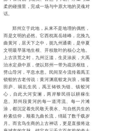
柔的碰撞里，完成一场与中原大地的灵魂对
话。
郑州立于此地，从来不是地理的偶然，
而是文明的必然。它西枕嵩岳雄峰，北挽九
曲黄河，居天下之中，扼九州通衢，是华夏
文明最早落地生根、开枝散叶的核心之地。
上古洪荒之时，九州泛滥，生灵涂炭，大禹
治水定鼎中原，便以郑州一带为疏洪枢纽，
劈山导河，平息水患。民间至今流传着禹王
锁蛟的古老传说：黄河渊底蛟龙兴浪，倾覆
田庐、祸乱生民，禹王铸铁为链、镇蛟河
心，自此大河安澜，两岸黎民得以耕稼生
息。郑州段黄河的每一道湾流、每一片滩
涂，都沉淀着先民敬天畏水、与自然共生的
朴素信仰，顺着九曲长流，绵延了数千载岁
月。而玄鸟生商的上古神话，更是直接将这
座城市的文脉，锚定在三千六百年前的夯土