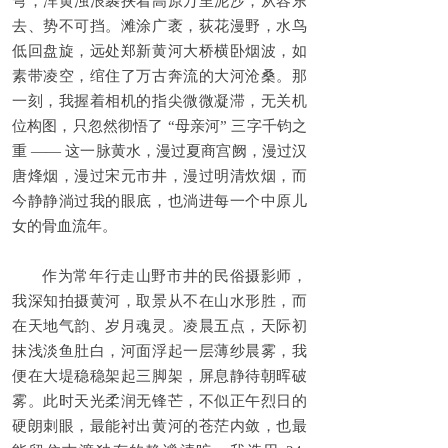
弯，浑黄浊浪裹挟着高原万里泥沙，从容东
去、势不可挡。滩涂广袤，荻花漫野，水鸟
低回盘旋，远处郑新黄河大桥横卧烟波，如
素带凌空，绾住了万古奔流的大河沧桑。那
一刻，我握着相机的指尖微微凝滞，无关机
位构图，只忽然彻悟了 “母亲河” 三字千钧之
重 —— 这一脉黄水，漫过夏商宫阙，漫过汉
唐烽烟，漫过宋元市井，漫过明清炊烟，而
今静静淌过我的眼底，也淌进每一个中原儿
女的骨血流年。
作为常年行走山野市井的民俗摄影师，
我深知拍摄黄河，取景从不在山水形胜，而
在天地气韵、岁月魂灵。凌晨五点，天际初
抹浅淡鱼肚白，河面浮起一层薄纱晨雾，我
便在大堤稳稳架起三脚架，屏息静待朝晖破
雾。此时天光柔润无锋芒，不似正午烈日的
硬朗刺眼，最能衬出黄河的苍茫内敛，也最