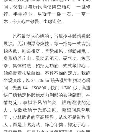
间，仿若可与历代高僧隔空晤对，一世修
行、半生禅心，尽凝于一砖一石、一草一
木，令人心生敬畏、尘虑皆空。
此行最动人心魄的，当属少林武僧禅武
展演。无江湖浮夸炫技，每一招每一式皆沉
稳内敛、刚柔相济，拳势如风，棍影如电，
身形稳若丘山，灵动若流云。硬气功、象形
拳、集体棍法，招招见功底，式式藏禅心，
始终带着收放自如、不矜不躁的定力。我静
坐观演席，以 24-70mm 镜头凝神抓拍动态瞬
间，光圈 f/4，ISO800，快门 1/500 秒，高速
快门稳稳定格武僧发力刹那的衣袂翩跹、神
情笃定，拳脚带风的气韵、眼底澄澈的定
力，尽数收纳于光影之间。凝望间忽然明
了，少林武道的至高境界，从来不是制敌伤
人，而是止戈为武、静心守拙，禅定于心，