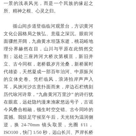
一景的浅表风光，而是一个民族的缘起之
所、精神之根、心灵之归。
循山间步道登临临河观景台，方识黄河
文化公园格局之恢弘、意蕴之深沉。眼前河
面骤然开阔，九曲黄水坦荡东逝，桃花峪地
理分界赫然在目，山川与平原在此悄然交
割；远处三座跨河大桥次第横亘，新旧并
立、古今同框，老桥载岁月沧桑，新桥展时
代雄姿，天然凝成一部百年治河、中原振兴
的立体史卷。凭栏临风，浪涛拍岸声声入
耳，风挟河沙古意扑面而来，岸边石栏镌刻
历代咏河诗章，“九曲黄河万里沙” 的诗行犹
在眼底，远处隐约漫来渔家悠远号子，古谣
今风叠合相融，顿生时空交错、古今同吟的
震撼。我驻足守候至午后，天光转为温润侧
逆，换 24-70mm 镜头取景，光圈 f/11，
ISO100，快门 1/50 秒，远山长川、芦岸长桥