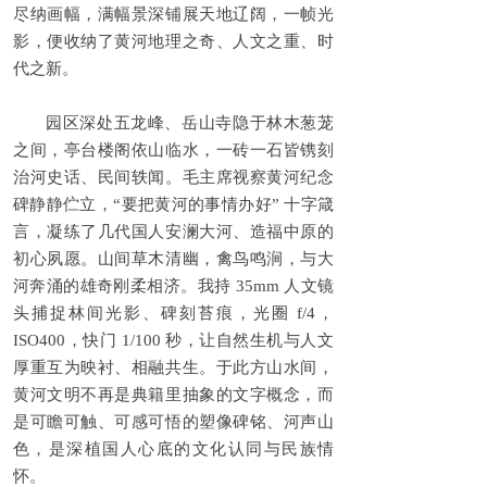
尽纳画幅，满幅景深铺展天地辽阔，一帧光
影，便收纳了黄河地理之奇、人文之重、时
代之新。
园区深处五龙峰、岳山寺隐于林木葱茏
之间，亭台楼阁依山临水，一砖一石皆镌刻
治河史话、民间轶闻。毛主席视察黄河纪念
碑静静伫立，“要把黄河的事情办好” 十字箴
言，凝练了几代国人安澜大河、造福中原的
初心夙愿。山间草木清幽，禽鸟鸣涧，与大
河奔涌的雄奇刚柔相济。我持 35mm 人文镜
头捕捉林间光影、碑刻苔痕，光圈 f/4，
ISO400，快门 1/100 秒，让自然生机与人文
厚重互为映衬、相融共生。于此方山水间，
黄河文明不再是典籍里抽象的文字概念，而
是可瞻可触、可感可悟的塑像碑铭、河声山
色，是深植国人心底的文化认同与民族情
怀。