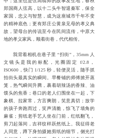
中；这里也是弦高犒师的故事发生地，春秋
郑国商人弦高，以十二头牛智退秦军，保全
家国，忠义与智慧，成为这座城市千年不变
的精神底色；更有郑庄公黄泉见母的孝义典
故，望母台的传说至今在民间流传，中原大
地的孝义家风，顺着街巷，代代相传。
我背着相机在巷子里 “扫街”，35mm 人
文镜头是我的标配，光圈固定 f/2.8，
ISO600，快门 1/125 秒，轻便灵活，随手抓
拍街头最真实的瞬间。早餐铺的师傅掀开蒸
笼，热气瞬间升腾，裹着胡辣汤的香辣、油
馍头的焦香；巷口的老人们围坐在一起，下
象棋、拉家常，方言爽朗，笑意真切；放学
的孩子奔跑而过，笑声清脆，惊飞了墙角的
麻雀；剪纸老手艺人坐在门前，红纸翻飞，
剪刀起落间，吉祥纹样跃然纸上。我征得老
人同意，蹲下身拍摄她剪纸的细节，侧光打