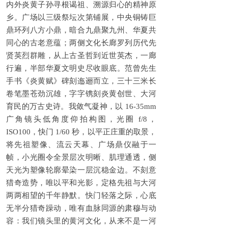
内外炎黄子孙寻根谒祖、溯源归心的精神原
乡。广场以三级祭坛次第铺展，中央铜铸巨
鼎环列八方小鼎，暗合九鼎聚九州、华夏共
同心的古老意蕴；两侧文化长廊罗列历代先
贤英烈群雕，从上古圣哲到近世英杰，一廊
行遍，半部华夏文明史尽收眼底。范曾先生
手书《炎黄赋》碑刻迤逦而立，三十三米长
卷笔墨苍劲沉雄，字字镌刻炎黄创世、大河
育民的万古史诗。我敛气凝神，以 16-35mm
广角镜头低角度仰拍构图，光圈 f/8，
ISO100，快门 1/60 秒，以平正庄重的取景，
将先祖塑像、流云天幕、广场鼎仪融于一
帧，小光圈令全景层次明晰、肌理通透，侧
天光为塑像轮廓晕染一层沉稳金边。不刻意
猎奇造势，唯以平和光影，定格先祖与大河
两两相望的千年静默。快门轻落之际，心底
无半分猎奇躁动，唯有血脉同源的肃穆与动
容：我们镜头里的黄河文化，从来不是一河