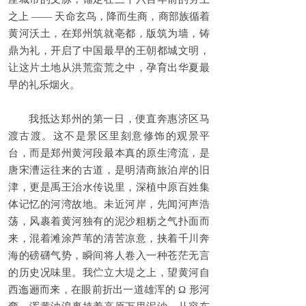
之上 —— 天命玄鸟，降而生商，商部族循着
黄河沃土，在郑州筑就亳都，版筑为墙，铸
鼎为礼，开启了中国最早的王朝都城文明，
让这片土地从洪荒蛮荒之中，孕育出华夏最
早的礼乐烟火。
我抵达郑州的第一日，便直奔惠济区马
渡古渡。这不是景区里刻意修饰的观景平
台，而是郑州黄河段最本真的原生湾流，是
唐宋漕运往来的古道，是明清商旅泊岸的旧
津，更是禹王治水传说里，深植中原百姓集
体记忆的河湾故地。未近河岸，先闻河声浩
荡，风裹着黄河独有的泥沙粗粝之气扑面而
来，混着滩涂芦苇的清苦凉意，挟着千川奔
海的磅礴气势，瞬间将人卷入一种苍茫无言
的历史况味里。我伫立大堤之上，望黄河自
西迤逦而来，在眼前折出一道雄浑的 Ω 形河