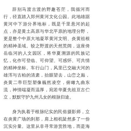
辞别马渡古渡的野趣苍茫，我循河而
行，径直踏入郑州黄河文化公园。此地雄踞
黄河中下游分界地标，既是千里悬河的起
点，亦是黄土高原与华北平原的地理分野，
更是整个中原大地凝萃黄河文明、炎黄祖根
的精神圣域。较之野渡的天然荒阔，这座倚
岳临河的人文园区，将华夏溯源的民族记
忆，化作可登临、可仰望、可感怀、可共情
的精神坐标。车行山门，风里已交融大河的
雄浑与古柏的清肃，抬眼望去，山峦之巅，
炎黄二帝巨型塑像巍然凌空，俯瞰九曲东
流，神情端凝而温厚，宛若华夏先祖亘古伫
立，默默守护九州儿女的根脉归途。
身为执着于根脉纪实的民俗摄影师，立
在炎黄广场的刹那，肩上相机陡然多了一份
沉实分量。这里从非寻常游赏胜地，而是海