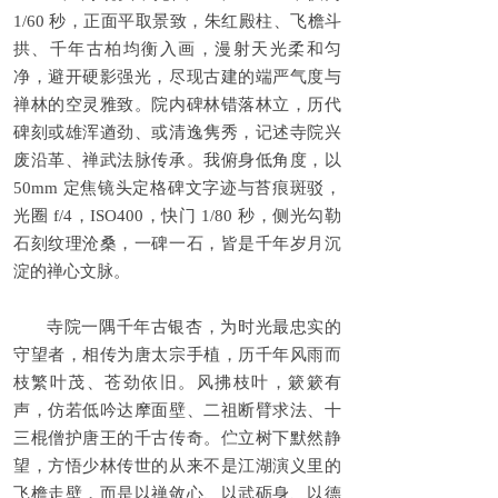
1/60 秒，正面平取景致，朱红殿柱、飞檐斗
拱、千年古柏均衡入画，漫射天光柔和匀
净，避开硬影强光，尽现古建的端严气度与
禅林的空灵雅致。院内碑林错落林立，历代
碑刻或雄浑遒劲、或清逸隽秀，记述寺院兴
废沿革、禅武法脉传承。我俯身低角度，以
50mm 定焦镜头定格碑文字迹与苔痕斑驳，
光圈 f/4，ISO400，快门 1/80 秒，侧光勾勒
石刻纹理沧桑，一碑一石，皆是千年岁月沉
淀的禅心文脉。
寺院一隅千年古银杏，为时光最忠实的
守望者，相传为唐太宗手植，历千年风雨而
枝繁叶茂、苍劲依旧。风拂枝叶，簌簌有
声，仿若低吟达摩面壁、二祖断臂求法、十
三棍僧护唐王的千古传奇。伫立树下默然静
望，方悟少林传世的从来不是江湖演义里的
飞檐走壁，而是以禅敛心、以武砺身、以德