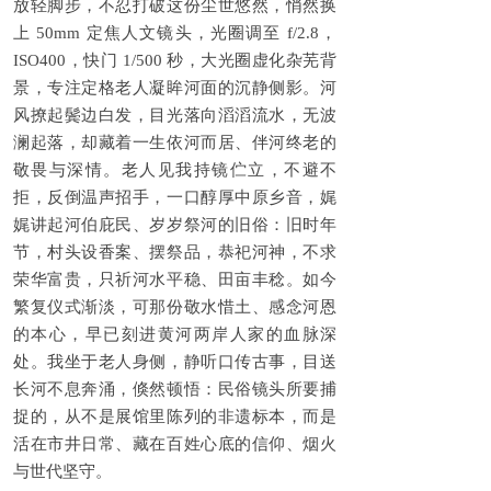
放轻脚步，不忍打破这份尘世悠然，悄然换
上 50mm 定焦人文镜头，光圈调至 f/2.8，
ISO400，快门 1/500 秒，大光圈虚化杂芜背
景，专注定格老人凝眸河面的沉静侧影。河
风撩起鬓边白发，目光落向滔滔流水，无波
澜起落，却藏着一生依河而居、伴河终老的
敬畏与深情。老人见我持镜伫立，不避不
拒，反倒温声招手，一口醇厚中原乡音，娓
娓讲起河伯庇民、岁岁祭河的旧俗：旧时年
节，村头设香案、摆祭品，恭祀河神，不求
荣华富贵，只祈河水平稳、田亩丰稔。如今
繁复仪式渐淡，可那份敬水惜土、感念河恩
的本心，早已刻进黄河两岸人家的血脉深
处。我坐于老人身侧，静听口传古事，目送
长河不息奔涌，倏然顿悟：民俗镜头所要捕
捉的，从不是展馆里陈列的非遗标本，而是
活在市井日常、藏在百姓心底的信仰、烟火
与世代坚守。