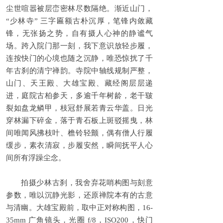
尘世喧嚣被层峦密林尽数隔绝。渐近山门，
“少林寺” 三字匾额古朴沉厚，笔锋内敛藏
锋，无张扬之势，自有摄人心神的静谧气
场。跨入院门那一刻，我下意识放轻步履，
连按快门的心境也随之沉静，唯恐惊扰了千
年古刹的清宁禅韵。寺院中轴线规制严整，
山门、天王殿、大雄宝殿、藏经阁层层递
进，庭院古柏参天，多逾千年树龄，老干皲
裂如盘龙鳞甲，枝冠舒展若青云华盖。日光
穿林漏下碎金，落于青石板上斑驳摇曳，林
间唯闻风拂枝叶、檐铃轻颤，偶有僧人行履
缓步，素衣清寂，步履安然，瞬间抚平人心
间所有浮躁尘念。
拍摄少林古刹，我舍弃花哨构图与刻意
参数，唯以沉静光影，还原禅院本有的古意
与清幽。大雄宝殿前，取中正对称构图，16-
35mm 广角镜头，光圈 f/8，ISO200，快门