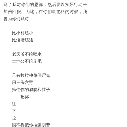
到了我对你们的恩德，然后要以实际行动来
加倍回报。为此，在你们最艳丽的时候，我
曾为你们赋诗：
比小村还小
比矮墙还矮
老天爷不给喝水
土地公不给施肥
只有拉拉秧像僵尸鬼
用三头六臂
箍住你的肩膀和脖子
——把你
往
下
拉
恨不得把你拉进阴曹