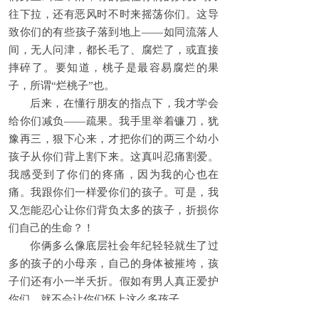
往下拉，还有恶风时不时来摇荡你们。这导
致你们的有些孩子落到地上——如同流落人
间，无人问津，都长毛了、腐烂了，或直接
摔碎了。要知道，桃子是最容易腐烂的果
子，所谓“烂桃子”也。
后来，在懂行朋友的指点下，我才学会
给你们减负——疏果。我手里举着镰刀，犹
豫再三，狠下心来，才把你们的两三个幼小
孩子从你们背上割下来。这真叫忍痛割爱。
我感受到了你们的疼痛，因为我的心也在
痛。我跟你们一样爱你们的孩子。可是，我
又怎能忍心让你们背负太多的孩子，折损你
们自己的生命？！
你俩多么像底层社会年纪轻轻就生了过
多的孩子的小母亲，自己的身体被摧垮，孩
子们还有小一半夭折。假如有男人真正爱护
你们，就不会让你们怀上这么多孩子。
你俩又多么像出身寒门拼命进取的学