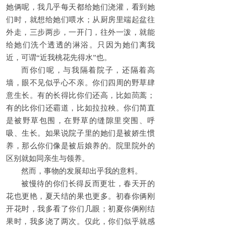
她俩呢，我几乎每天都给她们浇灌，看到她
们时，就想给她们喂水；从厨房里端起盆往
外走，三步两步，一开门，往外一泼，就能
给她们洗个透透的淋浴。只因为她们离我
近，可谓“近我桃花先得水”也。
而你们呢，与我隔着院子，还隔着高
墙，眼不见似乎心不亲。你们四周的野草肆
意生长。有的长得比你们还高，比如茼蒿；
有的比你们还霸道，比如拉拉秧。你们简直
是被野草包围，在野草的缝隙里突围、呼
吸、生长。如果说院子里的她们是被娇生惯
养，那么你们像是被后娘养的。院里院外的
区别就如同亲生与领养。
然而，事物的发展却出乎我的意料。
被慢待的你们长得反而更壮，春天开的
花也更艳，夏天结的果也更多。初春你俩刚
开花时，我多看了你们几眼；初夏你俩刚结
果时，我多浇了两次。仅此，你们似乎就感