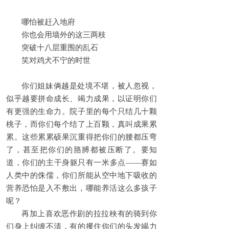
哪怕被赶入地府
你也会用墙外的这三两枝
突破十八层重围的乱石
笑对鸡犬不宁的时世
你们姐妹俩越是处境不堪，被人忽视，
似乎越要拼命成长、竭力成果，以证明你们
有更强的生命力。院子里的每个只结几十颗
桃子，而你们每个结了上百颗，真叫成果累
累。这些累累硕果沉重得把你们的腰都压弯
了，甚至把你们的胳膊都被压断了。要知
道，你们的主干身躯只有一米多点——赛如
人类中的侏儒，你们所能从空中地下吸收的
营养恐怕是入不敷出，哪能养活这么多孩子
呢？
再加上喜欢恶作剧的拉拉秧有的骑到你
们身上纠缠不清，有的攫住你们的头发竭力