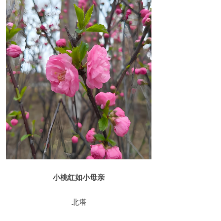
小桃红如小母亲
北塔