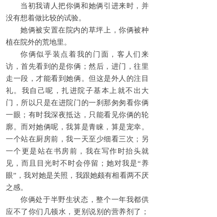
当初我请人把你俩和她俩引进来时，并
没有想着做比较的试验。
她俩被安置在院内的草坪上，你俩被种
植在院外的荒地里。
你俩似乎装点着我的门面，客人们来
访，首先看到的是你俩；然后，进门，往里
走一段，才能看到她俩。但这是外人的注目
礼。我自己呢，扎进院子基本上就不出大
门，所以只是在进院门的一刹那匆匆看你俩
一眼；有时我深夜抵达，只能看见你俩的轮
廓。而对她俩呢，我算是青睐，算是宠幸。
一个站在厨房前，我一天至少细看三次；另
一个更是站在书房前，我在写作时抬头就
见，而且目光时不时会停留；她对我是“养
眼”，我对她是关照，我跟她颇有相看两不厌
之感。
你俩处于半野生状态，整个一年我都供
应不了你们几顿水，更别说别的营养剂了；