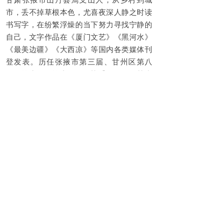
甘肃张掖市山丹县焉支山人，从乡村到城
市，丢不掉草根本色，尤喜夜深人静之时读
书写字，在纷繁浮燥的当下努力寻找宁静的
自己，文字作品在《厦门文艺》《黑河水》
《最美边疆》《大西凉》等国内各类媒体刊
登发表。历任张掖市第三届、甘州区第八
届、第十届、第十二届政协委员，现任甘肃
省皇瀚广告文化传媒有限责任公司董事长，
甘肃省广告协会常务理事，张掖市萤火虫公
益志愿者协会终身荣誉会长，玖悦书会创始
人兼会长。张掖市文艺评论家协会副主席，
张掖市作协、书协、美协、摄协、网络作家
协会会员。
上一篇：
五彩山丹：河西走廊的千年长卷
下一篇：
郭荷郭瑀：张掖城阙下的文明守夜......
最新动态