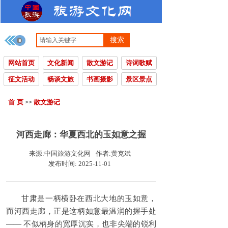
搜索
网站首页
文化新闻
散文游记
诗词歌赋
征文活动
畅谈文旅
书画摄影
景区景点
首 页
散文游记
>>
河西走廊：华夏西北的玉如意之握
来源:
中国旅游文化网
作者:
黄克斌
发布时间:
2025-11-01
甘肃是一柄横卧在西北大地的玉如意，
而河西走廊，正是这柄如意最温润的握手处
—— 不似柄身的宽厚沉实，也非尖端的锐利