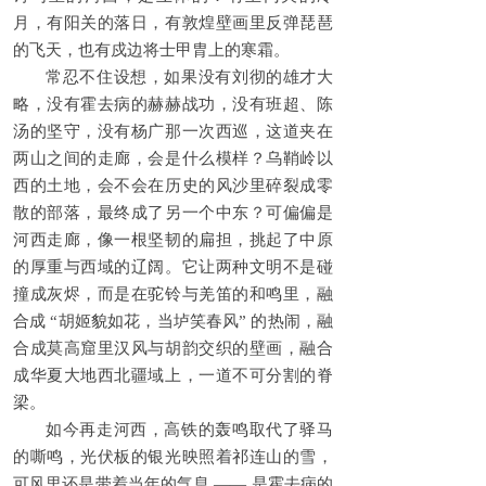
月，有阳关的落日，有敦煌壁画里反弹琵琶
的飞天，也有戍边将士甲胄上的寒霜。
常忍不住设想，如果没有刘彻的雄才大
略，没有霍去病的赫赫战功，没有班超、陈
汤的坚守，没有杨广那一次西巡，这道夹在
两山之间的走廊，会是什么模样？乌鞘岭以
西的土地，会不会在历史的风沙里碎裂成零
散的部落，最终成了另一个中东？可偏偏是
河西走廊，像一根坚韧的扁担，挑起了中原
的厚重与西域的辽阔。它让两种文明不是碰
撞成灰烬，而是在驼铃与羌笛的和鸣里，融
合成 “胡姬貌如花，当垆笑春风” 的热闹，融
合成莫高窟里汉风与胡韵交织的壁画，融合
成华夏大地西北疆域上，一道不可分割的脊
梁。
如今再走河西，高铁的轰鸣取代了驿马
的嘶鸣，光伏板的银光映照着祁连山的雪，
可风里还是带着当年的气息 —— 是霍去病的