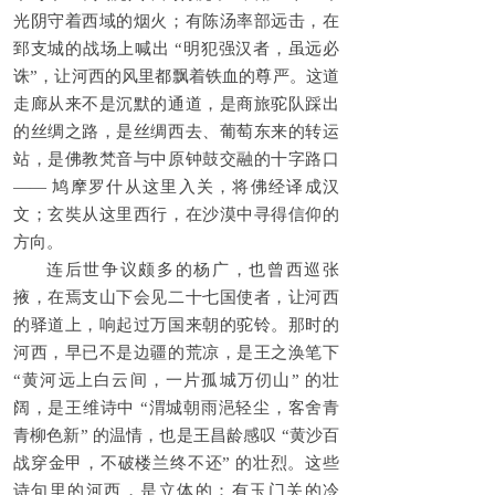
光阴守着西域的烟火；有陈汤率部远击，在
郅支城的战场上喊出 “明犯强汉者，虽远必
诛”，让河西的风里都飘着铁血的尊严。这道
走廊从来不是沉默的通道，是商旅驼队踩出
的丝绸之路，是丝绸西去、葡萄东来的转运
站，是佛教梵音与中原钟鼓交融的十字路口
—— 鸠摩罗什从这里入关，将佛经译成汉
文；玄奘从这里西行，在沙漠中寻得信仰的
方向。
连后世争议颇多的杨广，也曾西巡张
掖，在焉支山下会见二十七国使者，让河西
的驿道上，响起过万国来朝的驼铃。那时的
河西，早已不是边疆的荒凉，是王之涣笔下
“黄河远上白云间，一片孤城万仞山” 的壮
阔，是王维诗中 “渭城朝雨浥轻尘，客舍青
青柳色新” 的温情，也是王昌龄感叹 “黄沙百
战穿金甲，不破楼兰终不还” 的壮烈。这些
诗句里的河西，是立体的：有玉门关的冷