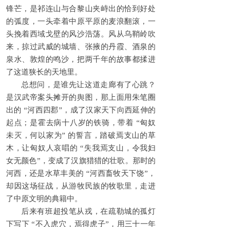
锋芒，是祁连山与合黎山夹峙出的恰到好处
的弧度，一头牵着中原平原的麦浪翻滚，一
头挽着西域戈壁的风沙浩荡。风从乌鞘岭吹
来，掠过武威的城墙、张掖的丹霞、酒泉的
泉水、敦煌的鸣沙，把两千年的故事都揉进
了这道狭长的天地里。
总想问，是谁先让这道走廊有了心跳？
是汉武帝案头摊开的舆图，那上面用朱笔圈
出的 “河西四郡”，成了汉家天下向西延伸的
起点；是霍去病十八岁的铁骑，带着 “匈奴
未灭，何以家为” 的誓言，踏破焉支山的草
木，让匈奴人哀唱的 “失我焉支山，令我妇
女无颜色”，变成了汉旗猎猎的壮歌。那时的
河西，还是水草丰美的 “河西畜牧天下饶”，
却因这场征战，从游牧民族的牧歌里，走进
了中原文明的典籍中。
后来有班超投笔从戎，在疏勒城的孤灯
下写下 “不入虎穴，焉得虎子”，用三十一年