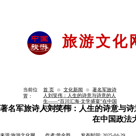
旅游文化
首 页
通知公告
文化新闻
活
当前位
首 页
⊙
文化新闻
⊙
著名军旅诗
人刘笑伟：人生的诗意与诗意的人
置：
生——“百川汇海·文学盛宴”在中国
著名军旅诗人刘笑伟：人生的诗意与诗意
政法大学开讲
在中国政法
来源:
旅游文化网
|
作者:
曾金胜
|
发布时间:
2025-04-29
|