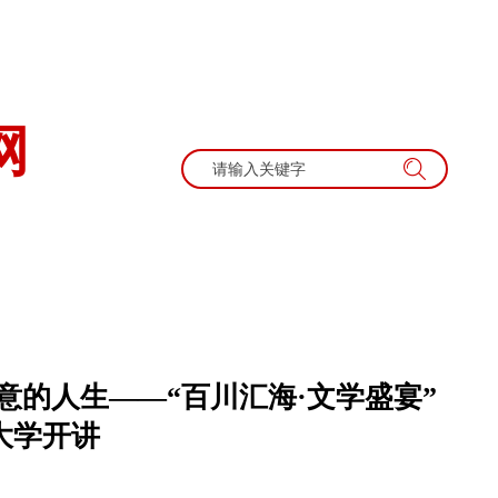
网
动征文
畅谈文旅
书画艺术
旅游诗歌
散文
的人生——“百川汇海·文学盛宴”
大学开讲
|