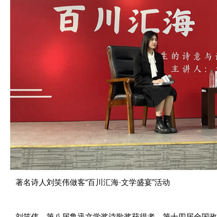
著名诗人刘笑伟做客“百川汇海·文学盛宴”活动
刘笑伟，第八届鲁迅文学奖诗歌奖获得者，第十四届全国政