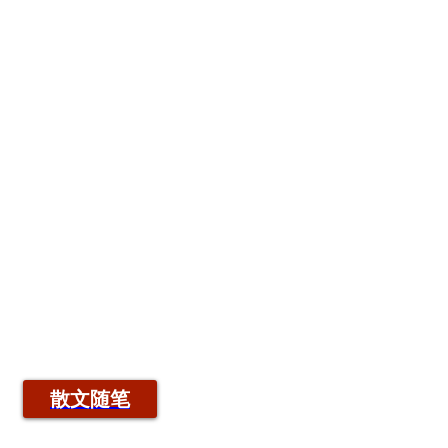
搜索
游记
景区景点
旅游产品
综合信息
散文随笔