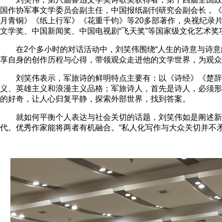
国作协军事文学委员会副主任，中国报纸副刊研究会副会长，《诗
月青铜》《纸上行军》《花重千钧》等20多部著作，央视纪录
文学奖、中国新闻奖、中国电视剧“飞天奖”等国家级文化艺术奖
在2个多小时的对话活动中，刘笑伟围绕“人生的诗意与诗
享自身的创作历程与心得，带领观众走进他的文学世界，为观众打
刘笑伟表示，军旅诗的鲜明特点主要有：以《诗经》《楚辞
义、英雄主义和浪漫主义品格；军旅诗人，首先是诗人，必须形
的好奇，让人心归复平静，探索外部世界，找到答案。
就如何平衡个人表达与社会关切的话题，刘笑伟如是阐述新
代。优秀作家能将两者有机融合。“私人化写作与大众关切并不矛