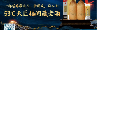
最新动态
《北漂散文（第二卷 ）》征稿启事
“丝路·诗路”国际诗歌创作计划征集启
左宗棠诗词楹联大赛暨第五届金鸽诗歌奖
第二届“长征源杯”全国征文大赛启事
网时读书会暨网时书院征文（成书）启事
第五届＂最美中国＂当代诗歌散文大赛征
长征！长征！—— 纪念红军长征胜利9