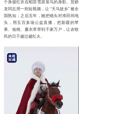
个身披红衣在昭苏雪原策马的身影。贺娇
龙同志用一则短视频，让 “天马故乡” 被全
国熟知；之后五年，她把镜头对准田间地
头，用五百多场公益直播，把新疆的苹
果、核桃、薰衣草带到千家万户，让农牧
民的日子越过越红火。