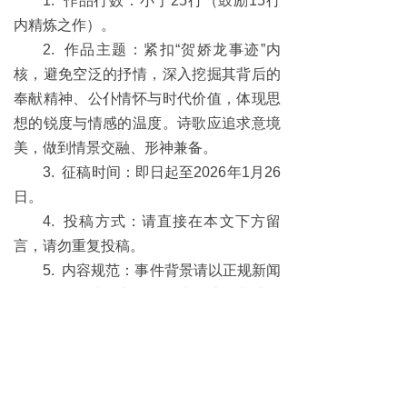
1. 作品行数：小于25行（鼓励15行
内精炼之作）。
2. 作品主题：紧扣“贺娇龙事迹”内
核，避免空泛的抒情，深入挖掘其背后的
奉献精神、公仆情怀与时代价值，体现思
想的锐度与情感的温度。诗歌应追求意境
美，做到情景交融、形神兼备。
3. 征稿时间：即日起至2026年1月26
日。
4. 投稿方式：请直接在本文下方留
言，请勿重复投稿。
5. 内容规范：事件背景请以正规新闻
单位发布的消息为准。投稿前请务必清除
文本格式，删除乱码字符。作品需严格遵
守出版法律法规，严禁出现低俗、歧视性
或敏感内容。留下作者姓名。
6. 创作建议：倡导真情实感，避免无