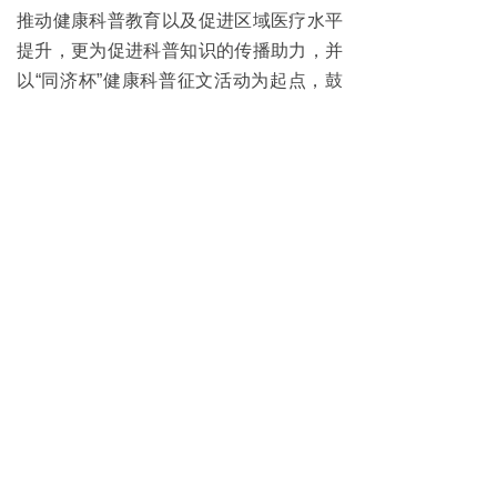
推动健康科普教育以及促进区域医疗水平
提升，更为促进科普知识的传播助力，并
以“同济杯”健康科普征文活动为起点，鼓
励社会各界特别是青年学子积极参与，用
文字记录并传播健康生活的理念与实践，
为健康科普教育注入新的活力。让“运动促
进健康＂成为全民的共识。
（作者：宋文
祥 王超 摄影：王超）
“一带一路”饮食营养......
上一篇：
孙魁感悟：百年党史中......
下一篇：