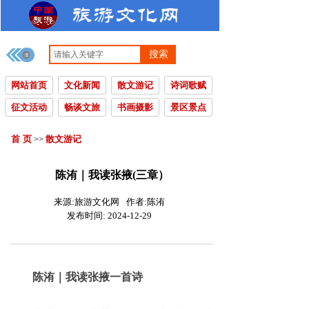
搜索
网站首页
文化新闻
散文游记
诗词歌赋
征文活动
畅谈文旅
书画摄影
景区景点
首 页
散文游记
>>
陈洧｜我读张掖(三章）
来源:
旅游文化网
作者:
陈洧
发布时间:
2024-12-29
陈洧｜我读张掖一首诗