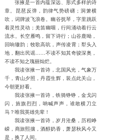
张掖是一首内蕴深远、形式多样的诗
章。琵琶反弹，韵律气势磅礴；洞箫横
吹，词牌波飞浪卷。幽谷抚琴，字里跳跃
着灵性灵动；羌笛幽咽，行间涌动着行云
流水。长空雁鸣，留下诗行；山谷鹿呦，
回响辙韵；牧歌高吭，声传凌霄；犁头入
地，翻出民谣……不读不知其奇骏深奥，
不读不知之瑰丽灿烂。
我读张掖一首诗，北国风光，气象万
千，青山夕照，丹霞生辉，装点此关山，
今朝更好看。
我读张掖一首诗，铁骑铮铮，金戈闪
闪，旌旗烈烈，呐喊声声，谁敢横刀立
马？唯我英雄先辈！
我读张掖一首诗，岁月沧桑，历程峥
嵘，商旅熙攘，酒醇奶香，萧瑟秋风今又
是，换了人间。