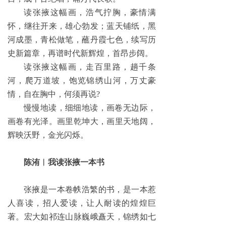
读张掖这幅画，浩气拧胸，豪情满
怀，继往开来，雄心勃发；蓝天铺纸，黑
河成墨，青松做笔，蘸丹霞七色，续写历
史新篇章，再谱时代新辉煌，首昂步阔。
读张掖这幅画，走百里路，趟千条
河，爬万道坡，饱览锦绣山河，万丈豪
情，自在胸中，何须再说?
慢慢地读，细细地读，画卷无边际，
画卷有光泽。画里乾坤大，画里天地阔，
辉映沃野，金光闪烁。
陈洧︱我读张掖一本书
张掖是一本卷帙浩繁的书，是一本惹
人喜读，招人爱读，让人耐读的煌煌巨
著。宏大如祁连山脉巍峨矗天，锦绣如七