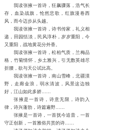
我读张掖一首诗，狂飙骤落，浩气长
存，血染战旗，怆然悲歌，红旗漫卷西
风，而今迈步从头越。
我读张掖一首诗，诗书传家，礼义相
递，田园恬淡，民风淳朴，岁岁重阳，今
又重阳，战地黄花分外香。
我读张掖一首诗，松柏气质，兰梅品
格，竹菊情怀，乡土雅兴，引无数英雄尽
折腰，欲与天公试比高。
我读张掖一首诗，南山雪峰，北疆漠
野，走廊金浪，弱水清波，风景这边独
好，江山如此多娇……
张掖是一首诗，诗意无限，诗韵入
律，诗兴蓬勃，诗篇遍野……
张掖是一首诗，一首抚今追昔，一首
守正创新，一首雅俗共赏的诗……