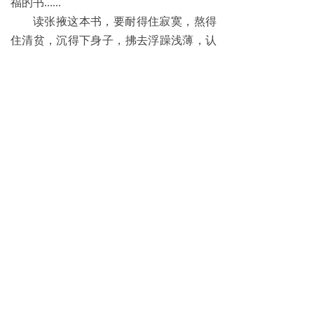
福的书......
读张掖这本书，要耐得住寂寞，熬得
住清贫，沉得下身子，拂去浮躁浅薄，认
真地读，用心地读，才能读出韵味，读出
真谛。
我读张掖一本书，百读不厌，越读越
有读头......
（作者简介：陈洧，国家二级编剧，
甘肃省戏剧家协会第四届副主席，张掖市
文联副主席，作家协会首任主席，戏剧曲
艺舞蹈家协会主席，诗书画研究会常务副
主席，西游记研究会副会长，曾纪鑫研究
会会长，河西学院客座教授，《甘肃日
报》特级评论员，中国戏剧家协会，戏剧
文学学会，甘肃省作家协会，戏剧家协
会，曲艺家协会，民间文艺家协会会员，