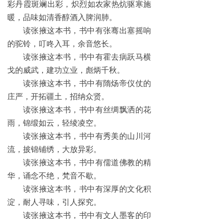
彩丹霞斑斓出彩，炽烈如农家热炕驱寒施
暖，品味如清香醇酒入脾润肺。
读张掖这本书，书中有张骞出塞摇响
的驼铃，叮咚入耳，余音悠长。
读张掖这本书，书中有霍去病跃马横
戈的威武，建功立业，彪炳千秋。
读张掖这本书，书中有隋炀帝仪仗的
庄严，开拓疆土，招纳众贤。
读张掖这本书，书中有丝绸飘洒的花
雨，锦缎如云，轻绫凌空。
读张掖这本书，书中有秀美的山川河
流，披锦铺绣，大放异彩。
读张掖这本书，书中有儒道佛教的精
华，诵念不绝，梵音不歇。
读张掖这本书，书中有深厚的文化积
淀，耐人寻味，引人探究。
读张掖这本书，书中有文人墨客的印