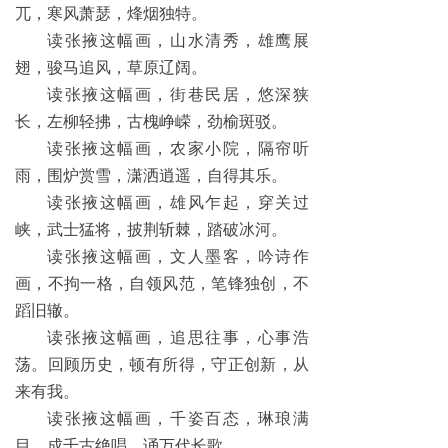
兀，寒风萧瑟，烽烟独特。
读张掖这幅画，山水清秀，雄鹰展
翅，骏马追风，草原辽阔。
读张掖这幅画，街巷民居，悠深狭
长，左柳轻拂，古槐峥嵘，劲榆斑驳。
读张掖这幅画，农家小院，隔帘听
雨，围炉赏雪，潇洒逍遥，自得其乐。
读张掖这幅画，雄风乍起，穿关过
峡，武士猛将，披荆斩棘，踏破冰河。
读张掖这幅画，文人墨客，吟诗作
画，不拘一格，自领风范，笔锋独创，不
蹈旧辙。
读张掖这幅画，追思往事，心事浩
荡。回顾历史，顿有所得，守正创新，从
来有我。
读张掖这幅画，千姿百态，琳琅满
目，成千古绝唱，诵万代长歌。