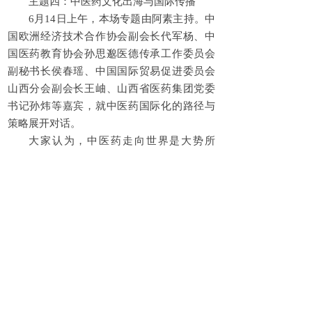
主题四：中医药文化出海与国际传播
6月14日上午，本场专题由阿素主持。中
国欧洲经济技术合作协会副会长代军杨、中
国医药教育协会孙思邈医德传承工作委员会
副秘书长侯春瑶、中国国际贸易促进委员会
山西分会副会长王岫、山西省医药集团党委
书记孙炜等嘉宾，就中医药国际化的路径与
策略展开对话。
大家认为，中医药走向世界是大势所
趋，需要在文化传播、标准互认、产业合作
等方面持续发力。同时，要充分尊重不同国
家和地区的文化差异，以更加开放包容的姿
态推动中医药走向世界。