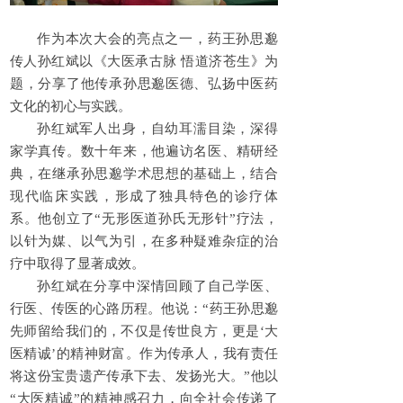
作为本次大会的亮点之一，药王孙思邈
传人孙红斌以《大医承古脉 悟道济苍生》为
题，分享了他传承孙思邈医德、弘扬中医药
文化的初心与实践。
孙红斌军人出身，自幼耳濡目染，深得
家学真传。数十年来，他遍访名医、精研经
典，在继承孙思邈学术思想的基础上，结合
现代临床实践，形成了独具特色的诊疗体
系。他创立了“无形医道孙氏无形针”疗法，
以针为媒、以气为引，在多种疑难杂症的治
疗中取得了显著成效。
孙红斌在分享中深情回顾了自己学医、
行医、传医的心路历程。他说：“药王孙思邈
先师留给我们的，不仅是传世良方，更是‘大
医精诚’的精神财富。作为传承人，我有责任
将这份宝贵遗产传承下去、发扬光大。”他以
“大医精诚”的精神感召力，向全社会传递了