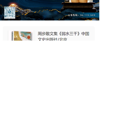
最新动态
《寸口传灯·扁鹊脉法青少年传承纪实》
一盏搪瓷存岁月 半生坚守续文脉 ——
宋涵宇赴昆明溯源直播，解锁“云菌＋非
灶台旁的兵，炮位上的魂——八一前夕走