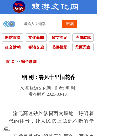
搜索
网站首页
文化新闻
散文游记
诗词歌赋
征文活动
畅谈文旅
书画摄影
景区景点
首 页
综合新闻
>>
明 刚：春风十里柚花香
来源:
旅游文化网
作者:
明 刚
发布时间:
2025-08-18
渝昆高速铁路纵贯西南腹地，呼啸着
时代的佳音，让人民搭上源源不断的幸
运。