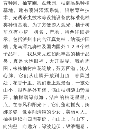
育种园、柚苗圃、盆栽园、柚商品果种植
基地。建有喷淋灌溉系统、辐射育种技
术、光诱杀虫技术等设施设备的标准化柚
类种植基地。为了方便游人观光，柚子树
前立有小牌，树名，产地，特色详细标
示。包括泸州市内合江真龙柚，纳溪护国
柚，龙马潭九狮柚及国内国外１２６个柚
子品种。 我从未见过如此丰富的柚子品
类，真是大饱眼福，大开眼界。我的周
围，株株柚树白花绽放，芬芳四溢，沁人
心脾。它们从山脚开放到山顶，春风过
处，花香十里。我们走上观景台，一览众
山小，眼界格外开阔，满山柚树随山势展
开，柚树碧绿似海，洁白的柚花星星点
点。在春风和阳光下，它们蓬勃摇曳，婀
娜多姿，像乡间清纯的少女，美丽可人。
柚树继续向四周蔓延，向山上，向山下，
向沟壑，向远方，绿波起伏，银浪翻卷，