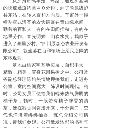
从泸州市驾车走二环路，通过泸县新
的快速通道约莫４０分钟，到了渝昆线泸
县东站，在转入百和方向后。车窗外一幢
幢别墅式漂亮的农舍镶嵌在青山绿水间，
勤劳的百和人，有的在田间插秧，有的在
地里劳作。春光明媚，山欢水笑，我似乎
进入了画里乡村。“四川原森态农业开发有
限公司”，就坐落在百和镇场上咫尺之隔的
东林观旁。
基地由杨家宅基地拓展，面积不大，
精致，精美，置身花园果树之中。公司常
务副总经理陈均热情地迎接我们，走进办
公室，室内空间宽大，陈设时尚现代。稍
时，公司女员工便给我们端来热气腾腾的
柚子茶，顿时，一股带有柚子馨香的清
茶，便在我舌间弥漫开来，十分爽口，空
气也洋溢着缕缕柚香。陈总介绍公司情
况，带我们参观。公司散发浓郁的书香气