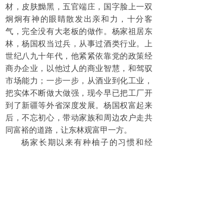
材，皮肤黝黑，五官端庄，国字脸上一双
炯炯有神的眼睛散发出亲和力，十分客
气，完全没有大老板的做作。杨家祖居东
林，杨国权当过兵，从事过酒类行业。上
世纪八九十年代，他紧紧依靠党的政策经
商办企业，以他过人的商业智慧，和驾驭
市场能力；一步一步，从酒业到化工业，
把实体不断做大做强，现今早已把工厂开
到了新疆等外省深度发展。杨国权富起来
后，不忘初心，带动家族和周边农户走共
同富裕的道路，让东林观富甲一方。
杨家长期以来有种柚子的习惯和经
验，过去是小农经济。近年来，在国家“乡
村振兴”光辉照耀下，“三农”面临史无前例
的发展机遇，农村各类产业已开始走上了
科技创新的发展道路。四川省泸州市是名
优柚子产地，品质好，产量高，规模大。
杨国权看见周围村民的柚子，包括泸州地