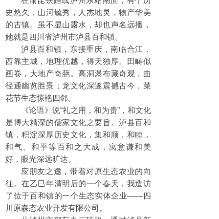
在渝昆铁路线泸州东站南面，有个历
史悠久，山河毓秀，人杰地灵，物产华美
的古镇。虽不显山露水，却也声名远播，
她就是四川省泸州市泸县百和镇。
泸县百和镇，东接重庆，南临合江，
西靠主城，地理优越，得天独厚。田畴似
画卷，大地产奇葩。高洞瀑布藏奇观，曲
径通幽览胜景；龙文化深遂震撼古今，菜
花节生态惊艳四邻。
《论语》说“礼之用，和为贵”，和文化
是博大精深的儒家文化之要旨。泸县百和
镇，积淀深厚历史文化，集和顺，和睦，
和气、和平等百和之大成，寓意谦和美
好，眼光深远旷达。
应朋友之邀，带着对原生态农业的向
往。在乙巳年清明后的一个春天，我造访
了位于百和镇的一个生态实体企业——四
川原森态农业开发有限公司。