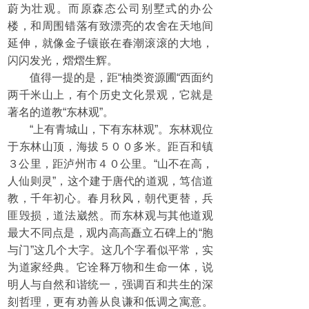
蔚为壮观。而原森态公司别墅式的办公
楼，和周围错落有致漂亮的农舍在天地间
延伸，就像金子镶嵌在春潮滚滚的大地，
闪闪发光，熠熠生辉。
值得一提的是，距“柚类资源圃“西面约
两千米山上，有个历史文化景观，它就是
著名的道教“东林观”。
“上有青城山，下有东林观”。东林观位
于东林山顶，海拔５００多米。距百和镇
３公里，距泸州市４０公里。“山不在高，
人仙则灵”，这个建于唐代的道观，笃信道
教，千年初心。春月秋风，朝代更替，兵
匪毁损，道法崴然。而东林观与其他道观
最大不同点是，观内高高矗立石碑上的“胞
与门”这几个大字。这几个字看似平常，实
为道家经典。它诠释万物和生命一体，说
明人与自然和谐统一，强调百和共生的深
刻哲理，更有劝善从良谦和低调之寓意。