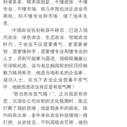
利者多多。根本原因是，不懂政策，不懂
专业，不懂市场。前几年我也涉足农业寻
商机，却不懂专业和市场，做了蚀本生
意。
中国农业告别铁器牛耕后，已进入现
代农业、绿色农业、生态农业、智能农业
时代，干农业不仅需要勇气，更需要睿
智，需要懂科学，需要懂专业和懂专业的
人才，否则可能事与愿违。我暗暗佩服公
司深暗此道。这与老总杨国权的经历经验
毅力格局有关，他是当地有名的企业家，
成功人士。在当下农业企业普遍不景气
中，他敢投资农业肯定是有底气啊！
“那当然有底气哦！”。正当我若有所
思，沉浸在公司浓郁的文化氛围时，陈总
打断了我的思绪，他是我多年的朋友。陈
均科班出身，多年来在农业科技领域一路
打拼。从农技员，干到高级农艺师，做到