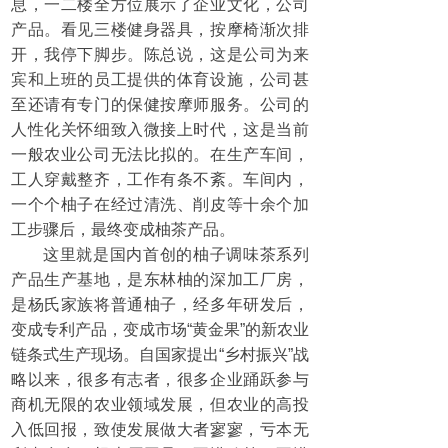
息，一二楼全方位展示了企业文化，公司
产品。看见三楼健身器具，按摩椅渐次排
开，我停下脚步。陈总说，这是公司为来
宾和上班的员工提供的体育设施，公司甚
至还请有专门的保健按摩师服务。公司的
人性化关怀细致入微接上时代，这是当前
一般农业公司无法比拟的。在生产车间，
工人穿戴整齐，工作有条不紊。车间内，
一个个柚子在经过清洗、削皮等十余个加
工步骤后，最终变成柚茶产品。
这里就是国内首创的柚子调味茶系列
产品生产基地，是东林柚的深加工厂房，
是杨氏家族将普通柚子，经多年研发后，
变成专利产品，变成市场“黄金果”的新农业
链条式生产现场。自国家提出“乡村振兴”战
略以来，很多有志者，很多企业踊跃参与
商机无限的农业领域发展，但农业的高投
入低回报，致使发展做大者寥寥，亏本无