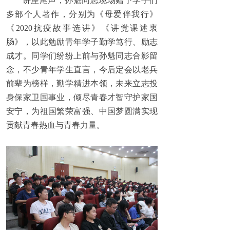
讲座尾声，孙魁同志现场赠予学子们
多部个人著作，分别为《母爱伴我行》
《2020抗疫故事选讲》《讲党课述衷
肠》，以此勉励青年学子勤学笃行、励志
成才。同学们纷纷上前与孙魁同志合影留
念，不少青年学生直言，今后定会以老兵
前辈为榜样，勤学精进本领，未来立志投
身保家卫国事业，倾尽青春才智守护家国
安宁，为祖国繁荣富强、中国梦圆满实现
贡献青春热血与青春力量。