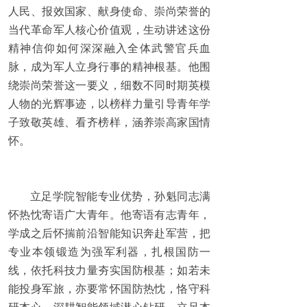
人民、报效国家、献身使命、崇尚荣誉的
当代革命军人核心价值观，生动讲述这份
精神信仰如何深深融入全体武警官兵血
脉，成为军人立身行事的精神根基。他围
绕崇尚荣誉这一要义，细数不同时期英模
人物的光辉事迹，以榜样力量引导青年学
子致敬英雄、看齐榜样，涵养崇高家国情
怀。
立足学院智能专业优势，孙魁同志满
怀热忱寄语广大青年。他寄语有志青年，
学成之后怀揣前沿智能知识奔赴军营，把
专业本领锻造为强军利器，扎根国防一
线，依托科技力量夯实国防根基；如若未
能投身军旅，亦要常怀国防热忱，恪守科