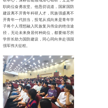
研本心，深耕智能领域潜心钻研，立足本
职岗位奋勇攻坚。他恳切说道，国家国防
建设离不开青年科研人才，民族强盛离不
开青年一代担当，投笔从戎向来是青年学
子将个人理想融入民族复兴伟业的绝佳途
径，无论未来身居何种岗位，都要倾尽所
学所长助力国防建设，同心同向奔赴强国
强军伟大征程。