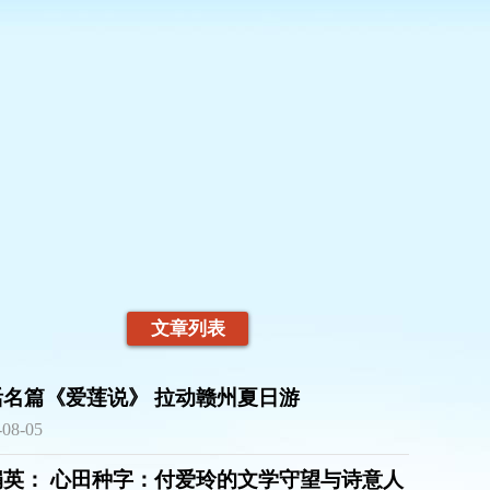
文章列表
活名篇《爱莲说》 拉动赣州夏日游
-08-05
娟英： 心田种字：付爱玲的文学守望与诗意人