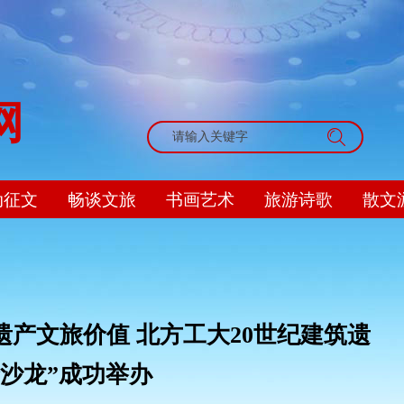
网
搜索
动征文
畅谈文旅
书画艺术
旅游诗歌
散文
遗产文旅价值 北方工大20世纪建筑遗
季沙龙”成功举办