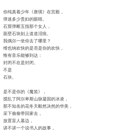
你纯真着少年《唐璜》在宫殿，
弹迷多少贵妇的眼睛。
石窟弹断五指那个女人，
面壁石块刻上道道泪痕。
我偶尔一坐你去了哪里？
维也纳欢快的是否是你的欢快，
惟有音乐能够到达：
封闭不在是封闭。
不是
石块。
是不是你的《魔笛》，
搅乱了阿尔卑斯山脉凝固的冰凌，
那不知名的花冬天毅然决然的华美，
采下偷偷带回家去，
放置盲人墓边，
讲不讲一个说书人的故事，