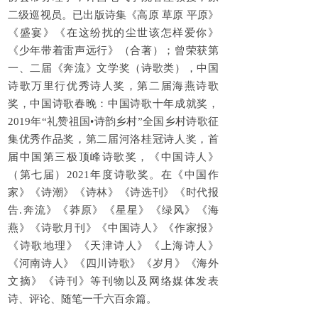
二级巡视员。已出版诗集《高原 草原 平原》
《盛宴》《在这纷扰的尘世该怎样爱你》
《少年带着雷声远行》（合著）；曾荣获第
一、二届《奔流》文学奖（诗歌类），中国
诗歌万里行优秀诗人奖，第二届海燕诗歌
奖，中国诗歌春晚：中国诗歌十年成就奖，
2019年“礼赞祖国•诗韵乡村”全国乡村诗歌征
集优秀作品奖，第二届河洛桂冠诗人奖，首
届中国第三极顶峰诗歌奖，《中国诗人》
（第七届）2021年度诗歌奖。在《中国作
家》《诗潮》《诗林》《诗选刊》《时代报
告.奔流》《莽原》《星星》《绿风》《海
燕》《诗歌月刊》《中国诗人》《作家报》
《诗歌地理》《天津诗人》《上海诗人》
《河南诗人》《四川诗歌》《岁月》《海外
文摘》《诗刊》等刊物以及网络媒体发表
诗、评论、随笔一千六百余篇。