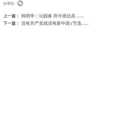
分享到:
韩明华：沁园春 而今谁比高 ......
上一篇：
没有共产党就没有新中国 (节选......
下一篇：
最新动态
刘如春诗歌：听红歌（外七首）
​尘世是尘世的尘世（组诗） 郭栋超
金国文诗歌：马来西亚新加坡旅行三句诗
吴笛：烟火落雪处的旷野——评张恩浩组
黑水国赋 作者：任武德
正月走边关·诗歌展（二）赵晏彪《守界
观莲：水中之美