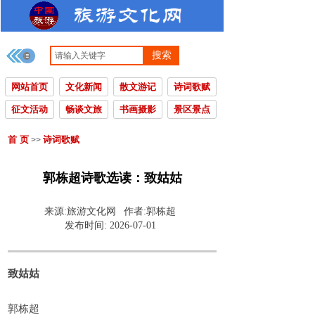
搜索
网站首页
文化新闻
散文游记
诗词歌赋
征文活动
畅谈文旅
书画摄影
景区景点
首 页
诗词歌赋
>>
郭栋超诗歌选读：致姑姑
来源:
旅游文化网
作者:
郭栋超
发布时间:
2026-07-01
致姑姑
郭栋超