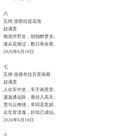
六
五绝·游那拉提花海
赵满贵
饱览伊犁谷，朝朝醉梦乡。
漫从花海过，数日有余香。
2026年6月10日
七
五律·游唐布拉百里画廊
赵满贵
人在车中坐，车于画里穿。
逶迤通远际，垂挂入高天。
雪与云缭绕，草同花竞妍。
众生皆淡逸，好似已成仙。
2026年6月10日
八