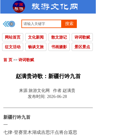
搜索
网站首页
文化新闻
散文游记
诗词歌赋
征文活动
畅谈文旅
书画摄影
景区景点
首 页
诗词歌赋
>>
赵满贵诗歌：新疆行吟九首
来源:
旅游文化网
作者:
赵满贵
发布时间:
2026-06-28
新疆行吟九首
一
七律·登赛里木湖成吉思汗点将台遐思