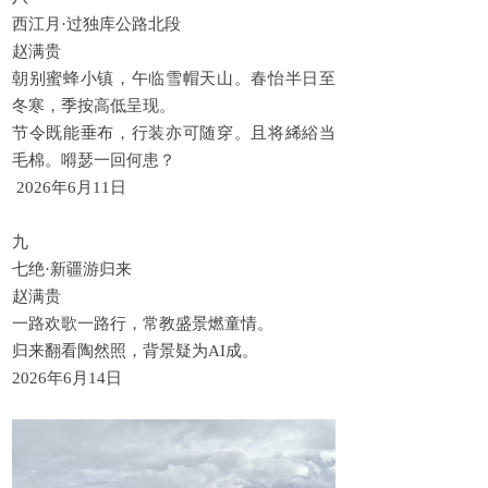
西江月·过独库公路北段
赵满贵
朝别蜜蜂小镇，午临雪帽天山。春怡半日至
冬寒，季按高低呈现。
节令既能垂布，行装亦可随穿。且将絺綌当
毛棉。嘚瑟一回何患？
2026年6月11日
九
七绝·新疆游归来
赵满贵
一路欢歌一路行，常教盛景燃童情。
归来翻看陶然照，背景疑为AI成。
2026年6月14日