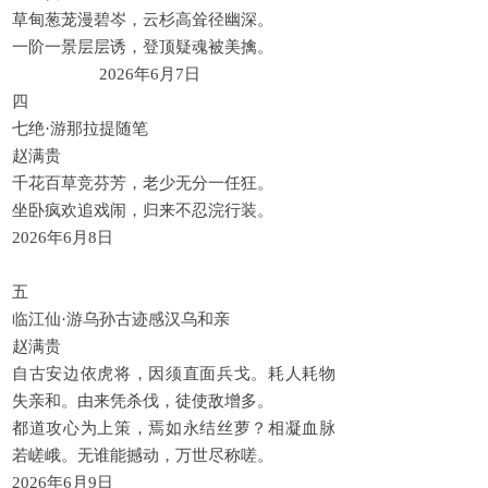
草甸葱茏漫碧岑，云杉高耸径幽深。
一阶一景层层诱，登顶疑魂被美擒。
2026年6月7日
四
七绝·游那拉提随笔
赵满贵
千花百草竞芬芳，老少无分一任狂。
坐卧疯欢追戏闹，归来不忍浣行装。
2026年6月8日
五
临江仙·游乌孙古迹感汉乌和亲
赵满贵
自古安边依虎将，因须直面兵戈。耗人耗物
失亲和。由来凭杀伐，徒使敌增多。
都道攻心为上策，焉如永结丝萝？相凝血脉
若嵯峨。无谁能撼动，万世尽称嗟。
2026年6月9日