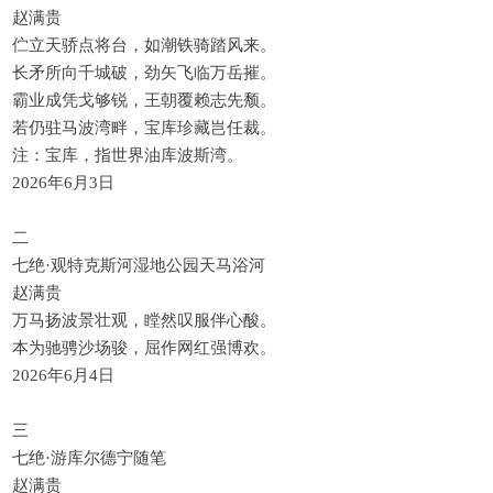
赵满贵
伫立天骄点将台，如潮铁骑踏风来。
长矛所向千城破，劲矢飞临万岳摧。
霸业成凭戈够锐，王朝覆赖志先颓。
若仍驻马波湾畔，宝库珍藏岂任裁。
注：宝库，指世界油库波斯湾。
2026年6月3日
二
七绝·观特克斯河湿地公园天马浴河
赵满贵
万马扬波景壮观，瞠然叹服伴心酸。
本为驰骋沙场骏，屈作网红强博欢。
2026年6月4日
三
七绝·游库尔德宁随笔
赵满贵