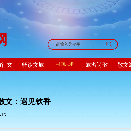
网
搜索
动征文
畅谈文旅
旅游诗歌
散文
书画艺术
散文：遇见钦香
-16
|
|