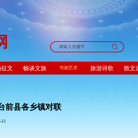
网
搜索
动征文
畅谈文旅
旅游诗歌
散文
书画艺术
台前县各乡镇对联
-21
|
|